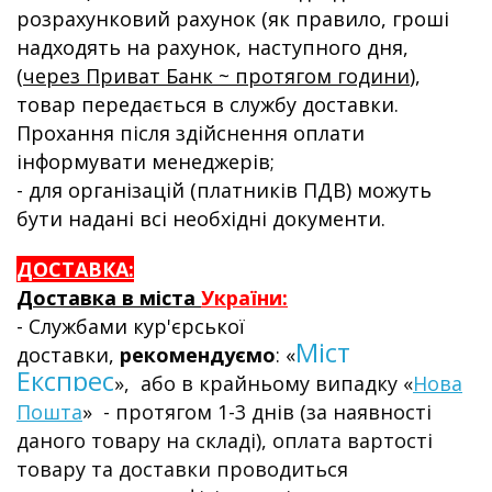
розрахунковий рахунок (як правило, гроші
надходять на рахунок, наступного дня,
(
через Приват Банк ~ протягом години
),
товар передається в службу доставки.
Прохання після здійснення оплати
інформувати менеджерів;
- для організацій (платників ПДВ) можуть
бути надані всі необхідні документи.
ДОСТАВКА:
Доставка в міста
України:
- Службами кур'єрської
Міст
доставки,
рекомендуємо
:
«
Експрес
»,
або в крайньому випадку
«
Нова
Пошта
»
- протягом 1-3 днів (за наявності
даного товару на складі), оплата вартості
товару та доставки проводиться