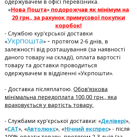
одержувачем в офісі перевізника.
«
Нова Пошта
»
подорожчав як мінімум на
20 грн., за рахунок примусової покупки
коробок!
-
Службою кур'єрської доставки
Укрпошта
-
«
»
протягом 2-6 днів,
в
залежності від розташування
(за наявності
даного товару на складі), оплата вартості
товару та доставки проводиться
одержувачем в відділенні «Укрпошти».
- Доставка післяплатою.
Обов'язкова
мінімальна передоплата 100,00 грн., яка
враховується у вартість товару.
- Службами кур'єрської доставки: «
Делівері
»,
«
САТ
», «
Автолюкс
», «
Нічний експрес
» - після
100% оплати товару, протягом 2-3 днів (за