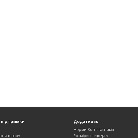
 підтримки
Додатково
и
Норми Вогнегасників
ння товару
Розміри спецодягу