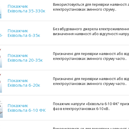
Використовується для перевірки наявності а
Покажчик
електроустановках змінного струму..
Еківольта 35-330к
Без вбудованого джерела електроживленн
Покажчик
визначення наявності або відсутності напру.
Екiвольта 6-35к
Призначені для перевірки наявності або від
Покажчик
електроустановках змінного струму часто..
Екiвольта 20-35к
Призначені для перевірки наявності або від
Покажчик
електроустановках змінного струму часто..
Екiвольта 6-20к
Покажчик напруги «Еківольта 6-10 ФК" приз
Покажчик
фаз в електроустановках 6-10 кВ..
Еківольта 6-10 ФК
Використовується для перевірки наявності а