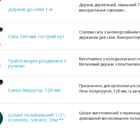
Держак дерев'яний, овальний. 
Держак до сапи 1 м
використання з вилами...
Сталева сапа з антикорозійним 
Сапа 200 мм, гострий кут
держаком для сапи. Використовує
Виготовлені з холоднокатаної с
Граблі веєрні роздвижні з
Металевий держак з пластиковою
ручкою
Призначено для прополки рослин
Сапка півкругла, 120 мм
Лезо полукгругле, 120 мм, із зага
Шланг виготовлений з термокауч
Шланг поливальний 1/2",
армований високоміцною поліам
Economic, Verano, 20м **