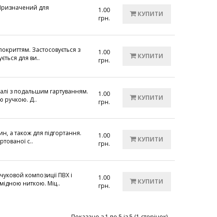
Призначений для
1.00
КУПИТИ
грн.
покриттям. Застосовується з
1.00
КУПИТИ
ться для ви..
грн.
талі з подальшим гартуванням.
1.00
КУПИТИ
 ручкою. Д..
грн.
, а також для підгортання.
1.00
КУПИТИ
ртованої с..
грн.
уковой композиції ПВХ і
1.00
КУПИТИ
ідною ниткою. Міц..
грн.
Показано з 1 по 5 із 5 (1 сторінок)