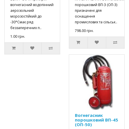
вогнегасний водопінний
порошковий ВП-3 (ОП-3)
аерозольний
призначені для
морозостійкий до
оснащення
-30°Смає ряд
промислових та сільськ..
беззаперечних п..
798.00 грн.
1.00 грн.
Вогнегасник
порошковий ВП-45
(ОП-50)