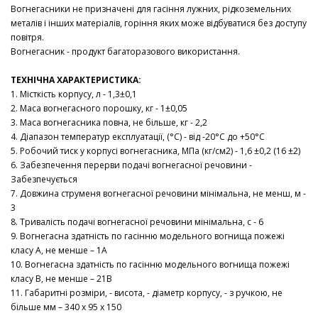
Вогнегасники не призначені для гасіння лужних, рідкоземельних
металів і інших матеріалів, горіння яких може відбуватися без доступу
повітря.
Вогнегасник - продукт багаторазового використання.
ТЕХНІЧНА ХАРАКТЕРИСТИКА:
1. Місткість корпусу, л - 1,3±0,1
2. Маса вогнегасного порошку, кг - 1±0,05
3. Маса вогнегасника повна, не більше, кг - 2,2
4. Діапазон температур експлуатації, (°С) - від -20°С до +50°С
5. Робочий тиск у корпусі вогнегасника, МПа (кг/см2) - 1,6 ±0,2 (16 ±2)
6. Забезпечення перерви подачі вогнегасної речовини -
Забезпечується
7. Довжина струменя вогнегасної речовини мінімальна, не менш, м -
3
8. Тривалість подачі вогнегасної речовини мінімальна, с - 6
9. Вогнегасна здатність по гасінню модельного вогнища пожежі
класу А, не менше – 1А
10. Вогнегасна здатність по гасінню модельного вогнища пожежі
класу В, не менше – 21В
11. Габаритні розміри, - висота, - діаметр корпусу, - з ручкою, не
більше мм – 340 х 95 х 150