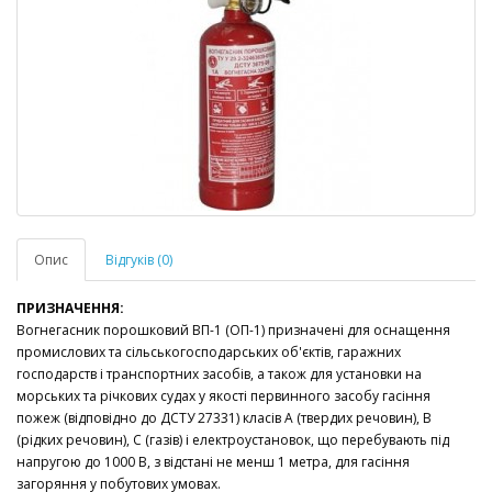
Опис
Відгуків (0)
ПРИЗНАЧЕННЯ:
Вогнегасник порошковий ВП-1 (ОП-1) призначені для оснащення
промислових та сільськогосподарських об'єктів, гаражних
господарств і транспортних засобів, а також для установки на
морських та річкових судах у якості первинного засобу гасіння
пожеж (відповідно до ДСТУ 27331) класів А (твердих речовин), В
(рідких речовин), С (газів) і електроустановок, що перебувають під
напругою до 1000 В, з відстані не менш 1 метра, для гасіння
загоряння у побутових умовах.